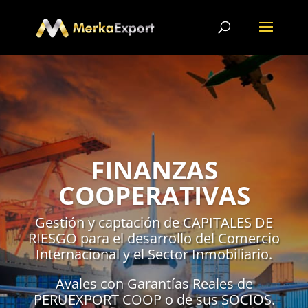
GESTIÓN TRADER
(IMPORT - EXPORT)
En el sector de Alimentación,
Construcción, Minería e Hidrocarburos,
con intermediación financiera de
PERUEXPORT COOP o en Convenio.